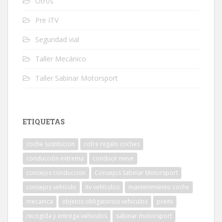
Otros
Pre ITV
Seguridad vial
Taller Mecánico
Taller Sabinar Motorsport
ETIQUETAS
coche sustitucion
cofre regalo coches
conducción extrema
conducir nieve
consejos conduccion
Consejos Sabinar Motorsport
consejos vehículo
Itv vehículos
mantenimiento coche
mecanica
objetos obligatorios vehiculos
preitv
recogida y entrega vehiculos
sabinar motorsport