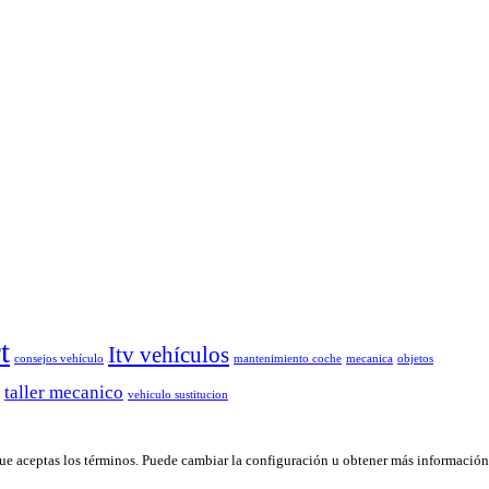
t
Itv vehículos
consejos vehículo
mantenimiento coche
mecanica
objetos
taller mecanico
vehiculo sustitucion
que aceptas los términos. Puede cambiar la configuración u obtener más información