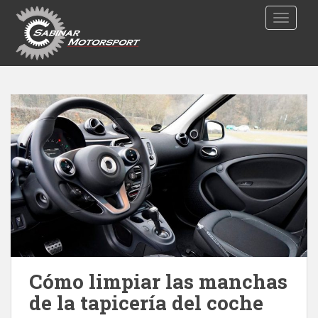
S
TOGGLE
k
i
p
t
o
m
a
i
n
c
o
n
t
e
n
t
Cómo limpiar las manchas
de la tapicería del coche