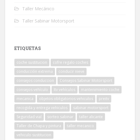
Taller Mecánico
Taller Sabinar Motorsport
ETIQUETAS
coche sustitucion
cofre regalo coches
conducción extrema
conducir nieve
consejos conduccion
Consejos Sabinar Motorsport
consejos vehículo
Itv vehículos
mantenimiento coche
mecanica
objetos obligatorios vehiculos
preitv
recogida y entrega vehiculos
sabinar motorsport
Seguridad vial
sorteo sabinar
taller alicante
Taller de Chapa y pintura
taller mecanico
vehiculo sustitucion