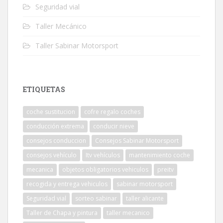
Seguridad vial
Taller Mecánico
Taller Sabinar Motorsport
ETIQUETAS
coche sustitucion
cofre regalo coches
conducción extrema
conducir nieve
consejos conduccion
Consejos Sabinar Motorsport
consejos vehículo
Itv vehículos
mantenimiento coche
mecanica
objetos obligatorios vehiculos
preitv
recogida y entrega vehiculos
sabinar motorsport
Seguridad vial
sorteo sabinar
taller alicante
Taller de Chapa y pintura
taller mecanico