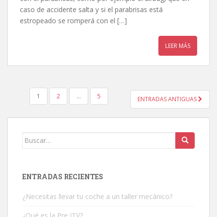
caso de accidente salta y si el parabrisas está
estropeado se romperá con el […]
LEER MÁS
1
2
…
5
ENTRADAS ANTIGUAS
NAVEGACIÓN DE ENTRADAS
Buscar:
ENTRADAS RECIENTES
¿Necesitas llevar tu coche a un taller mecánico?
¿Qué es la Pre ITV?