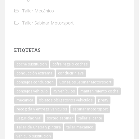
Taller Mecánico
Taller Sabinar Motorsport
ETIQUETAS
coche sustitucion
cofre regalo coches
conducción extrema
conducir nieve
consejos conduccion
Consejos Sabinar Motorsport
consejos vehículo
Itv vehículos
mantenimiento coche
mecanica
objetos obligatorios vehiculos
preitv
recogida y entrega vehiculos
sabinar motorsport
Seguridad vial
sorteo sabinar
taller alicante
Taller de Chapa y pintura
taller mecanico
vehiculo sustitucion