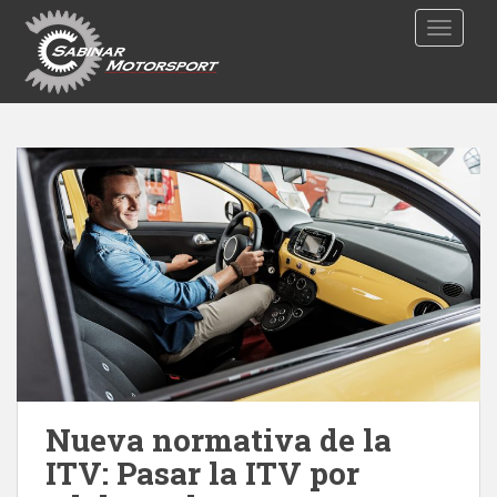
S
TOGGLE
k
i
p
t
o
m
a
i
n
c
o
n
t
e
n
t
Nueva normativa de la
ITV: Pasar la ITV por