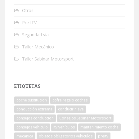
Otros
Pre ITV
Seguridad vial
Taller Mecánico
Taller Sabinar Motorsport
ETIQUETAS
coche sustitucion
cofre regalo coches
conducción extrema
conducir nieve
consejos conduccion
Consejos Sabinar Motorsport
consejos vehículo
Itv vehículos
mantenimiento coche
mecanica
objetos obligatorios vehiculos
preitv