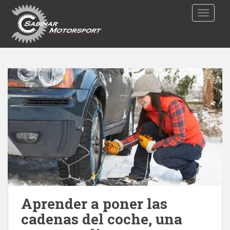
S
TOGGLE
k
i
p
t
o
m
a
i
n
c
o
n
t
e
n
t
Aprender a poner las
cadenas del coche, una