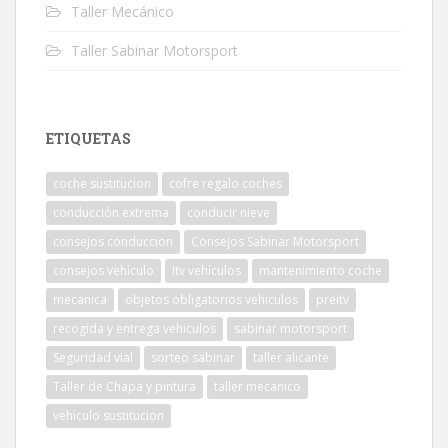
Taller Mecánico
Taller Sabinar Motorsport
ETIQUETAS
coche sustitucion
cofre regalo coches
conducción extrema
conducir nieve
consejos conduccion
Consejos Sabinar Motorsport
consejos vehículo
Itv vehículos
mantenimiento coche
mecanica
objetos obligatorios vehiculos
preitv
recogida y entrega vehiculos
sabinar motorsport
Seguridad vial
sorteo sabinar
taller alicante
Taller de Chapa y pintura
taller mecanico
vehiculo sustitucion