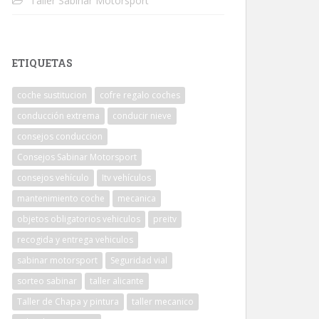
Taller Sabinar Motorsport
ETIQUETAS
coche sustitucion
cofre regalo coches
conducción extrema
conducir nieve
consejos conduccion
Consejos Sabinar Motorsport
consejos vehículo
Itv vehículos
mantenimiento coche
mecanica
objetos obligatorios vehiculos
preitv
recogida y entrega vehiculos
sabinar motorsport
Seguridad vial
sorteo sabinar
taller alicante
Taller de Chapa y pintura
taller mecanico