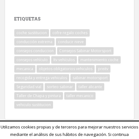
ETIQUETAS
coche sustitucion
cofre regalo coches
conducción extrema
conducir nieve
consejos conduccion
Consejos Sabinar Motorsport
consejos vehículo
Itv vehículos
mantenimiento coche
mecanica
objetos obligatorios vehiculos
preitv
recogida y entrega vehiculos
sabinar motorsport
Seguridad vial
sorteo sabinar
taller alicante
Taller de Chapa y pintura
taller mecanico
vehiculo sustitucion
Utilizamos cookies propias y de terceros para mejorar nuestros servicios
mediante el análisis de sus hábitos de navegación. Si continua